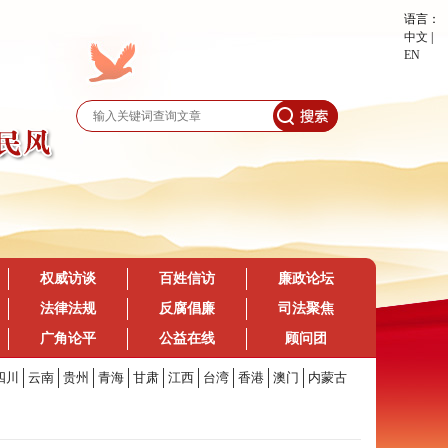
语言：
中文
|
EN
权威访谈
百姓信访
廉政论坛
法律法规
反腐倡廉
司法聚焦
广角论平
公益在线
顾问团
四川
云南
贵州
青海
甘肃
江西
台湾
香港
澳门
内蒙古