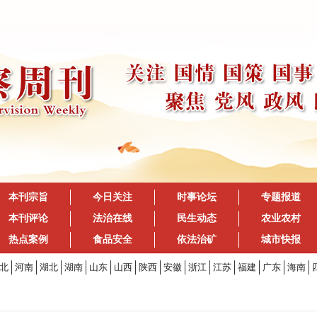
本刊宗旨
今日关注
时事论坛
专题报道
本刊评论
法治在线
民生动态
农业农村
热点案例
食品安全
依法治矿
城市快报
北
河南
湖北
湖南
山东
山西
陕西
安徽
浙江
江苏
福建
广东
海南