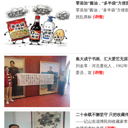
零添加”酱油，“多半袋”方便面，“
零添加”酱油，“多半袋”方便
扰乱商标
[详情]
集大成于书画、汇大爱艺无涯 ——
刘金享：河北遵化人，196
委员，宣
[详情]
二十余载不懈坚守 只把收藏伴此生 [
——记山东淄博民间收藏家李